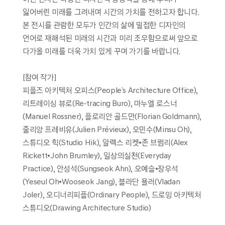
잃어버린 미래를 그려내며 시간의 가치를 전하고자 합니다.
본 전시를 관람한 모두가 인간의 삶에 밀접한 디자인의
언어로 재해석된 미래의 시간과 미리 조우함으로써 앞으로
다가올 미래를 더욱 가치 있게 꾸며 가기를 바랍니다.
[참여 작가]
피플즈 아키텍처 오피스(People’s Architecture Office),
리트레이싱 뷰로(Re-tracing Buro), 마누엘 로스너
(Manuel Rossner), 플로리안 골드만(Florian Goldmann),
줄리앙 프레비유(Julien Prévieux), 오민수(Minsu Oh),
스튜디오 힉(Studio Hik), 알렉스 리켓•존 브럼리(Alex
Rickett•John Brumley), 일상의실천(Everyday
Practice), 안성석(Sungseok Ahn), 오예슬•장우석
(Yeseul Oh•Wooseok Jang), 블라단 욜러(Vladan
Joler), 오디너리피플(Ordinary People), 드로잉 아키텍처
스튜디오(Drawing Architecture Studio)