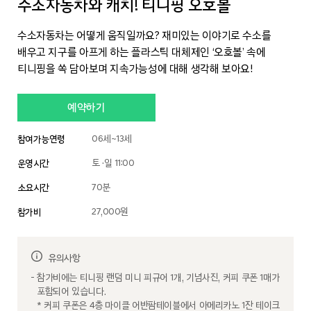
수소자동차와 캐치! 티니핑 오호볼
수소자동차는 어떻게 움직일까요? 재미있는 이야기로 수소를
배우고 지구를 아프게 하는 플라스틱 대체제인 ‘오호볼’ 속에
티니핑을 쏙 담아보며 지속가능성에 대해 생각해 보아요!
예약하기
06세~13세
참여가능연령
토 ·일 11:00
운영시간
70분
소요시간
27,000원
참가비
유의사항
참가비에는 티니핑 랜덤 미니 피규어 1개, 기념사진, 커피 쿠폰 1매가
포함되어 있습니다.
* 커피 쿠폰은 4층 마이클 어반팜테이블에서 아메리카노 1잔 테이크